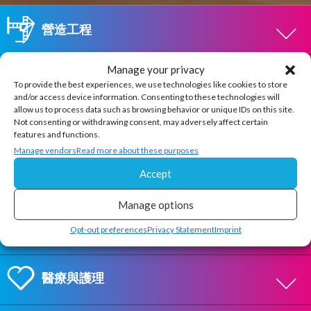
營造工程
Manage your privacy
企業商務
To provide the best experiences, we use technologies like cookies to store
and/or access device information. Consenting to these technologies will
allow us to process data such as browsing behavior or unique IDs on this site.
Not consenting or withdrawing consent, may adversely affect certain
法庭與法律
features and functions.
Manage vendors
Read more about these purposes
Accept
學術教育
Manage options
政府公共服務
智慧建造，高效施工
Opt-out preferences
Privacy Statement
Imprint
升級教育，提升學習體驗
利用專為建築團隊設計的顯示解決方案，確保您的專案進
使用專為現代教室與演講廳設計的直覺式顯示解決方案，
度符合預期。
醫療與護理
轉型工作協作，驅動創新效率
讓學習變得更具互動性。Avocor 助力教育工作者輕鬆提
從審閱數位藍圖到現場即時協作，Avocor 顯示器能幫助
供沉浸式課程，鼓勵學生參與，並流暢支援混合式教學。
您簡化工作流程、減少錯誤，並提升辦公室與工地現場之
Avocor 顯示解決方案專為現代商業設計，助您大幅提升