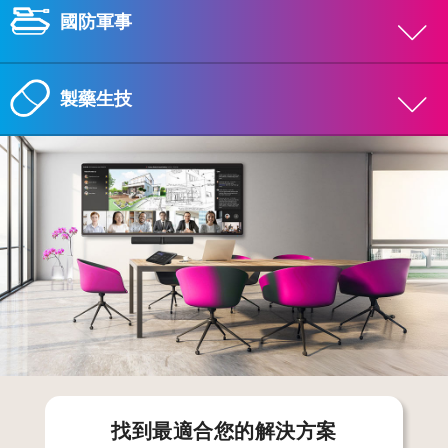
間的溝通效率。
生產力，催生無限創新。從董事會會議室、靈活的討論區
國防軍事
（Huddle Space），到虛實整合的混合式會議，Avocor
提升法務效能，掌控關鍵細節
顯示器讓您的團隊能夠流暢連線、高效集思廣益，並快速
連接護理團隊、病患與數據
做出優質決策。
藉由 Avocor 顯示技術，您可以更有效地展示證據、分析
製藥生技
利用專為醫療保健設計的顯示解決方案，改善決策制定並
任務就緒型技術
案件材料，並精準處理所有法務工作。這套專為法律領域
提升病患參與度。
打造的解決方案，能簡化訴訟程序，提高全體參與度，並
從遠程醫療、醫學培訓，到團隊晨會（Team Huddles）和
Avocor 顯示器專為軍事行動的嚴苛需求而設計，強力支
確保所有重要細節都能被清楚呈現與掌握。
病患教育，Avocor 的創新技術在每個護理環境中都能支
持安全通訊、戰略規劃和即時數據可視化。
助力醫藥突破性進展
持無縫溝通與協作。
無論是在指揮中心、訓練設施或野外作業中，我們的技術
公共空間的智慧解決方案
解決方案都能幫助團隊掌握最新情報，並精準地採取行
從研究實驗室到企業董事會，Avocor 的顯示器能幫助製
從議會廳到指揮中心，Avocor 的顯示器皆能支持清晰的
動。
藥團隊加速新藥發現、簡化協作流程，並更快地將改變生
溝通與高效決策。我們的顯示解決方案專為應對政府和公
命的治療方案推向市場。
共部門的嚴苛要求而設計，幫助團隊無縫共享關鍵資訊、
利用 Avocor 的顯示解決方案，您可以提升溝通效率、將
流暢舉行會議，並有效銜接實體及遠程的參與。
複雜數據可視化，並驅動更明智的決策制定。
找到最適合您的解決方案